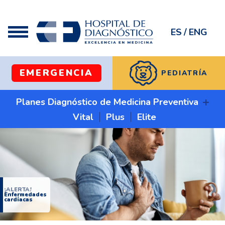
ES
/
ENG
EMERGENCIA
PEDIATRÍA
+
Planes Diagnóstico de Medicina Preventiva
Vital
Plus
Elite
¡ALERTA!
Enfermedades
cardíacas